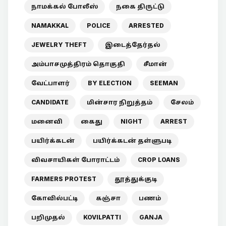
நாமக்கல் போலீஸ்
நகை திருட்டு
NAMAKKAL
POLICE
ARRESTED
JEWELRY THEFT
இடைத்தேர்தல்
அம்பாசமுத்திரம் தொகுதி
சீமான்
வேட்பாளர்
BY ELECTION
SEEMAN
CANDIDATE
மின்சார நிறுத்தம்
சேலம்
மனைவி
கைது
NIGHT
ARREST
பயிர்க்கடன்
பயிர்க்கடன் தள்ளுபடி
விவசாயிகள் போராட்டம்
CROP LOANS
FARMERS PROTEST
தூத்துக்குடி
கோவில்பட்டி
கஞ்சா
பணம்
பறிமுதல்
KOVILPATTI
GANJA