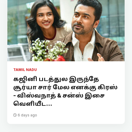
TAMIL NADU
கஜினி படத்துல இருந்தே
சூர்யா சார் மேல எனக்கு கிரஸ்
- விஸ்வநாத் & சன்ஸ் இசை
வெளியீட...
6 days ago