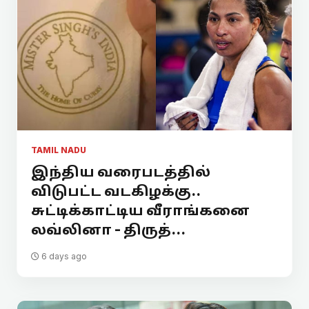
TAMIL NADU
இந்திய வரைபடத்தில்
விடுபட்ட வடகிழக்கு..
சுட்டிக்காட்டிய வீராங்கனை
லவ்லினா - திருத்...
6 days ago