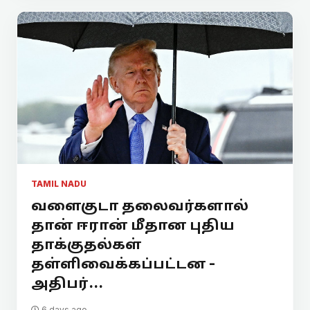
TAMIL NADU
வளைகுடா தலைவர்களால்
தான் ஈரான் மீதான புதிய
தாக்குதல்கள்
தள்ளிவைக்கப்பட்டன -
அதிபர்...
6 days ago