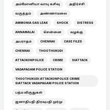
அம்மோனியா வாயு கசிவு
அதிர்ச்சி
வருத்தம்
அண்ணாமலை
AMMONIA GAS LEAK
SHOCK
DISTRESS
ANNAMALAI
சென்னை
வழக்கு
அபராதம்
CHENNAI
CASE FILED
CHENNAI
THOOTHUKUDI
ATTACKONPOLICE
CRIME
SIATTACK
VADAPAGAM POLICE STATION
THOOTHUKUDI ATTACKONPOLICE CRIME
SIATTACK VADAPAGAM POLICE STATION
பத்ம விருதுகள்
ஜனாதிபதி திரவுபதி முர்மு