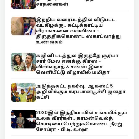
சாதனைகள்
இந்திய வரைபடத்தில் விடுபட்ட
வடகிழக்கு.. சுட்டிக்காட்டிய
வீராங்கனை லவ்லினா -
திருத்திக்கொண்ட ஸ்காட்லாந்து
உணவகம்
கஜினி படத்துல இருந்தே சூர்யா
சார் மேல எனக்கு கிரஸ் -
விஸ்வநாத் & சன்ஸ் இசை
வெளியீட்டு விழாவில் மமிதா
அடுத்தகட்ட நகர்வு.. ஆகஸ்ட் 5
அறிவிக்கும் கரப்பான்பூச்சி ஜனதா
கட்சி
2030இல் இந்தியாவில் சங்கமிக்கும்
உலக வீரர்கள்.. காமன்வெல்த்
கொடியை பெற்றுக்கொண்ட நீரஜ்
சோப்ரா - பி.டி. உஷா