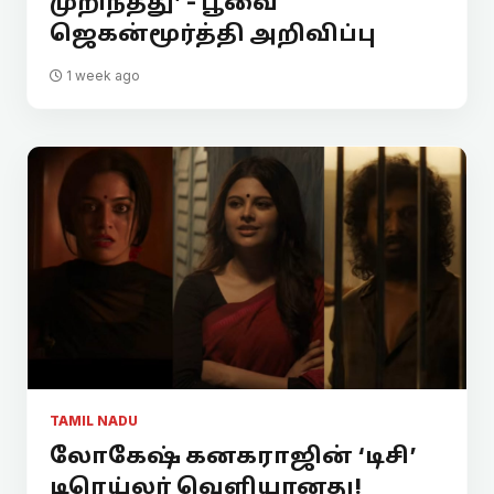
முறிந்தது’ - பூவை
ஜெகன்மூர்த்தி அறிவிப்பு
1 week ago
TAMIL NADU
லோகேஷ் கனகராஜின் ‘டிசி’
டிரெய்லர் வெளியானது!