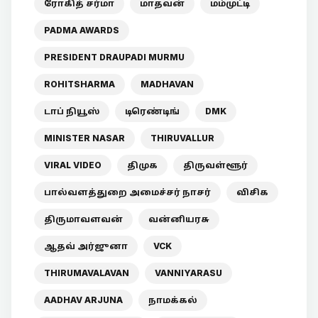
ரோகித் சர்மா
மாதவன்
மம்முட்டி
PADMA AWARDS
PRESIDENT DRAUPADI MURMU
ROHITSHARMA
MADHAVAN
டாப் நியூஸ்
டிரெண்டிங்
DMK
MINISTER NASAR
THIRUVALLUR
VIRAL VIDEO
திமுக
திருவள்ளூர்
பால்வளத்துறை அமைச்சர் நாசர்
விசிக
திருமாவளவன்
வன்னியரசு
ஆதவ் அர்ஜுனா
VCK
THIRUMAVALAVAN
VANNIYARASU
AADHAV ARJUNA
நாமக்கல்