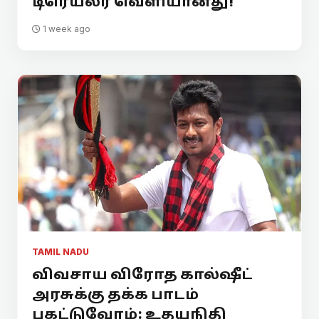
டிரெய்லர் வெளியானது!
1 week ago
TAMIL NADU
விவசாய விரோத கால்ஷீட்
அரசுக்கு தக்க பாடம்
புகட்டுவோம்: உதயநிதி