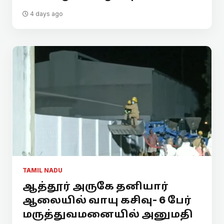
4 days ago
TAMIL NADU
ஆத்தூர் அருகே தனியார்
ஆலையில் வாயு கசிவு- 6 பேர்
மருத்துவமனையில் அனுமதி