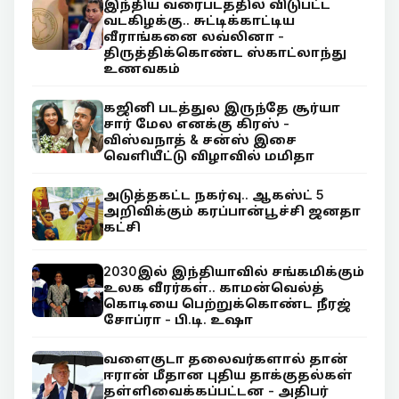
இந்திய வரைபடத்தில் விடுபட்ட
வடகிழக்கு.. சுட்டிக்காட்டிய
வீராங்கனை லவ்லினா -
திருத்திக்கொண்ட ஸ்காட்லாந்து
உணவகம்
கஜினி படத்துல இருந்தே சூர்யா
சார் மேல எனக்கு கிரஸ் -
விஸ்வநாத் & சன்ஸ் இசை
வெளியீட்டு விழாவில் மமிதா
அடுத்தகட்ட நகர்வு.. ஆகஸ்ட் 5
அறிவிக்கும் கரப்பான்பூச்சி ஜனதா
கட்சி
2030இல் இந்தியாவில் சங்கமிக்கும்
உலக வீரர்கள்.. காமன்வெல்த்
கொடியை பெற்றுக்கொண்ட நீரஜ்
சோப்ரா - பி.டி. உஷா
வளைகுடா தலைவர்களால் தான்
ஈரான் மீதான புதிய தாக்குதல்கள்
தள்ளிவைக்கப்பட்டன - அதிபர்