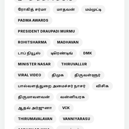
ரோகித் சர்மா
மாதவன்
மம்முட்டி
PADMA AWARDS
PRESIDENT DRAUPADI MURMU
ROHITSHARMA
MADHAVAN
டாப் நியூஸ்
டிரெண்டிங்
DMK
MINISTER NASAR
THIRUVALLUR
VIRAL VIDEO
திமுக
திருவள்ளூர்
பால்வளத்துறை அமைச்சர் நாசர்
விசிக
திருமாவளவன்
வன்னியரசு
ஆதவ் அர்ஜுனா
VCK
THIRUMAVALAVAN
VANNIYARASU