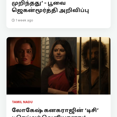
முறிந்தது’ - பூவை
ஜெகன்மூர்த்தி அறிவிப்பு
1 week ago
TAMIL NADU
லோகேஷ் கனகராஜின் ‘டிசி’