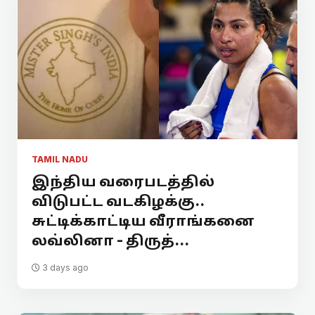
TAMIL NADU
இந்திய வரைபடத்தில்
விடுபட்ட வடகிழக்கு..
சுட்டிக்காட்டிய வீராங்கனை
லவ்லினா - திருத்...
3 days ago