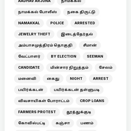
AADHAV ARJUNA
நாமக்கல்
நாமக்கல் போலீஸ்
நகை திருட்டு
NAMAKKAL
POLICE
ARRESTED
JEWELRY THEFT
இடைத்தேர்தல்
அம்பாசமுத்திரம் தொகுதி
சீமான்
வேட்பாளர்
BY ELECTION
SEEMAN
CANDIDATE
மின்சார நிறுத்தம்
சேலம்
மனைவி
கைது
NIGHT
ARREST
பயிர்க்கடன்
பயிர்க்கடன் தள்ளுபடி
விவசாயிகள் போராட்டம்
CROP LOANS
FARMERS PROTEST
தூத்துக்குடி
கோவில்பட்டி
கஞ்சா
பணம்