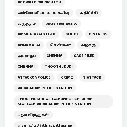
ASHWATH MARIMUTHU
அம்மோனியா வாயு கசிவு
அதிர்ச்சி
வருத்தம்
அண்ணாமலை
AMMONIA GAS LEAK
SHOCK
DISTRESS
ANNAMALAI
சென்னை
வழக்கு
அபராதம்
CHENNAI
CASE FILED
CHENNAI
THOOTHUKUDI
ATTACKONPOLICE
CRIME
SIATTACK
VADAPAGAM POLICE STATION
THOOTHUKUDI ATTACKONPOLICE CRIME
SIATTACK VADAPAGAM POLICE STATION
பத்ம விருதுகள்
ஜனாதிபதி திரவுபதி முர்மு