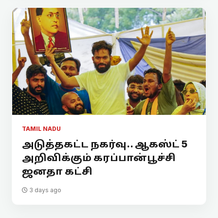
TAMIL NADU
அடுத்தகட்ட நகர்வு.. ஆகஸ்ட் 5
அறிவிக்கும் கரப்பான்பூச்சி
ஜனதா கட்சி
3 days ago