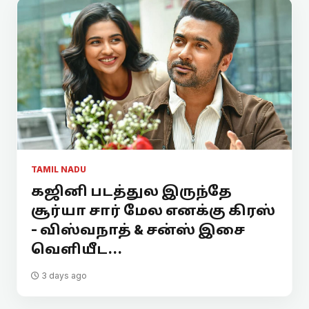
TAMIL NADU
கஜினி படத்துல இருந்தே
சூர்யா சார் மேல எனக்கு கிரஸ்
- விஸ்வநாத் & சன்ஸ் இசை
வெளியீட...
3 days ago