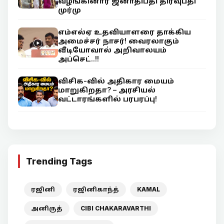
வழங்கினார் ஜனாதிபதி திரவுபதி
முர்மு
எம்எல்ஏ உதவியாளரை தாக்கிய
அமைச்சர் நாசர்! வைரலாகும்
வீடியோவால் அறிவாலயம்
அப்செட்..!!
விசிக-வில் அதிகார மையம்
மாறுகிறதா? – அரசியல்
வட்டாரங்களில் பரபரப்பு!
Trending Tags
ரஜினி
ரஜினிகாந்த்
KAMAL
அனிருத்
CIBI CHAKARAVARTHI