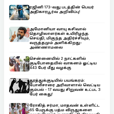
ரஜினி 173-வது படத்தின் பெயர்
அதிகாரபூர்வ அறிவிப்பு!
அமோனியா வாயு கசிவால்
தொழிலாளர்கள் உயிரிழந்த
செய்தி, மிகுந்த அதிர்ச்சியும்,
வருத்தமும் அளிக்கிறது-
அண்ணாமலை
சென்னையில் 2 நாட்களில்
குடிபோதையில் வாகனம் ஓட்டிய
443 பேர் மீது வழக்கு
தூத்துக்குடியில் பயங்கரம்:
போலீசாரை அரிவாளால் வெட்டிய
கும்பல் - 17 வயது சிறுவன் உட்பட 3
பேர் கைது!
ரோகித் சர்மா, மாதவன் உள்ளிட்ட
65 பேருக்கு பத்ம விருதுகளை